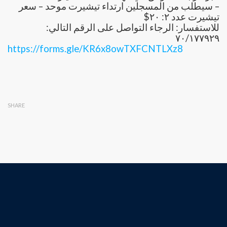
– سيطلب من المسجلين ارتداء تيشيرت موحد – سعر
تيشيرت عدد ٢: ٢٠$
للاستفسار: الرجاء التواصل على الرقم التالي:
٧٠/١٧٧٩٢٩
https://forms.gle/KR6x8owTXFCNTLXz8
SHARE