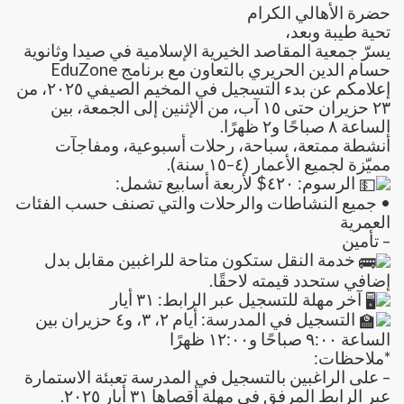
حضرة الأهالي الكرام
تحية طيبة وبعد،
يسرّ جمعية المقاصد الخيرية الإسلامية في صيدا وثانوية
حسام الدين الحريري بالتعاون مع برنامج EduZone
إعلامكم عن بدء التسجيل في المخيم الصيفي ٢٠٢٥، من
٢٣ حزيران حتى ١٥ آب، من الإثنين إلى الجمعة، بين
الساعة ٨ صباحًا و٢ ظهرًا.
أنشطة ممتعة، سباحة، رحلات أسبوعية، ومفاجآت
مميّزة لجميع الأعمار (٤–١٥ سنة).
الرسوم: ٤٢٠$ لأربعة أسابيع تشمل:
• جميع النشاطات والرحلات والتي تصنف حسب الفئات
العمرية
– تأمين
خدمة النقل ستكون متاحة للراغبين مقابل بدل
إضافي ستحدد قيمته لاحقًا.
آخر مهلة للتسجيل عبر الرابط: ٣١ أيار
التسجيل في المدرسة: أيام ٢، ٣، و٤ حزيران بين
الساعة ٩:٠٠ صباحًا و١٢:٠٠ ظهرًا
*ملاحظات:
– على الراغبين بالتسجيل في المدرسة تعبئة الاستمارة
عبر الرابط المرفق في مهلة أقصاها ٣١ أيار ٢٠٢٥.