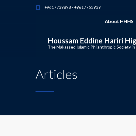
+9617739898 - +9617753939
About HHHS
Houssam Eddine Hariri Hi
The Makassed Islamic Philanthropic Society in
Articles