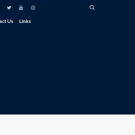
act Us
Links