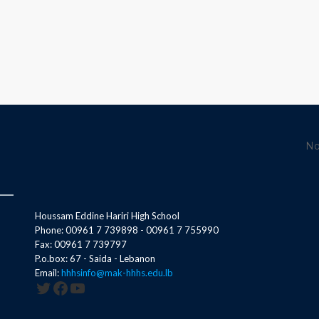
No
Houssam Eddine Hariri High School
Phone: 00961 7 739898 - 00961 7 755990
Fax: 00961 7 739797
P.o.box: 67 - Saida - Lebanon
Email:
hhhsinfo@mak-hhhs.edu.lb
Twitter
Facebook
YouTube