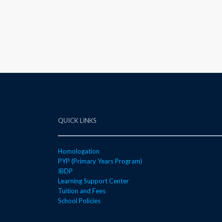
QUICK LINKS
Homologation
PYP (Primary Years Program)
IBDP
Learning Support Center
Tuition and Fees
School Policies