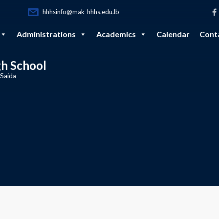
hhhsinfo@mak-hhhs.edu.lb
Administrations
Academics
Calendar
Cont
gh School
 Saida