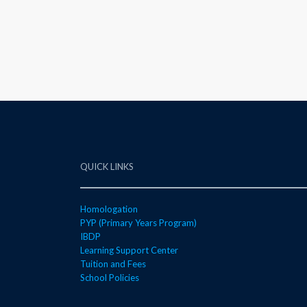
QUICK LINKS
Homologation
PYP (Primary Years Program)
IBDP
Learning Support Center
Tuition and Fees
School Policies