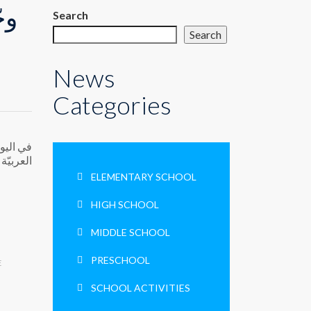
وج
Search
Search
News
Categories
في اليوم
العربيّة
ELEMENTARY SCHOOL
HIGH SCHOOL
MIDDLE SCHOOL
PRESCHOOL
E
SCHOOL ACTIVITIES