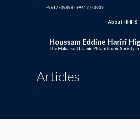
+9617739898 - +9617753939
About HHHS
Houssam Eddine Hariri Hi
The Makassed Islamic Philanthropic Society in
Articles