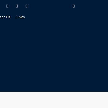
act Us
Links