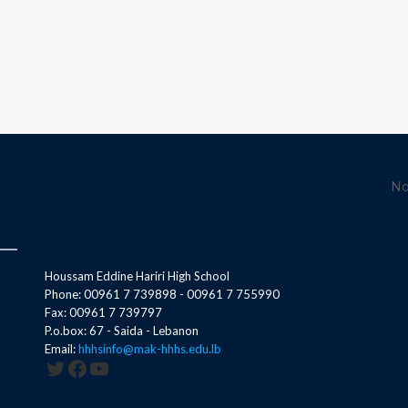
No
Houssam Eddine Hariri High School
Phone: 00961 7 739898 - 00961 7 755990
Fax: 00961 7 739797
P.o.box: 67 - Saida - Lebanon
Email:
hhhsinfo@mak-hhhs.edu.lb
Twitter
Facebook
YouTube