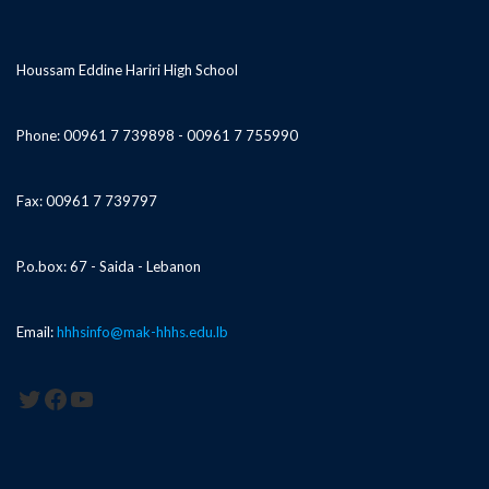
Houssam Eddine Hariri High School
Phone: 00961 7 739898 - 00961 7 755990
Fax: 00961 7 739797
P.o.box: 67 - Saida - Lebanon
Email:
hhhsinfo@mak-hhhs.edu.lb
Twitter
Facebook
YouTube