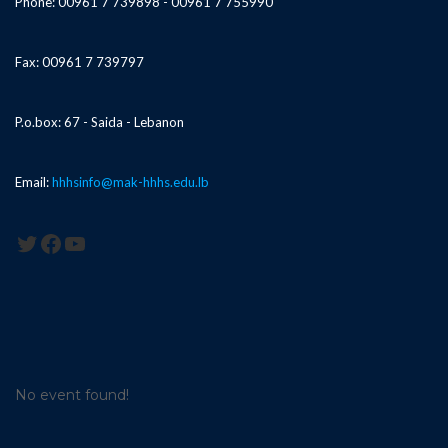
Phone: 00961 7 739898 - 00961 7 755990
Fax: 00961 7 739797
P.o.box: 67 - Saida - Lebanon
Email:
hhhsinfo@mak-hhhs.edu.lb
Twitter
Facebook
YouTube
No event found!