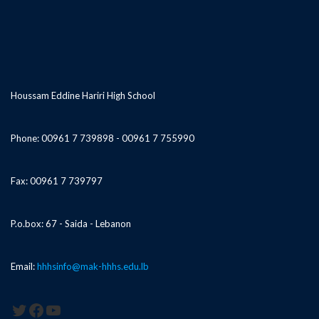
Houssam Eddine Hariri High School
Phone: 00961 7 739898 - 00961 7 755990
Fax: 00961 7 739797
P.o.box: 67 - Saida - Lebanon
Email:
hhhsinfo@mak-hhhs.edu.lb
Twitter
Facebook
YouTube