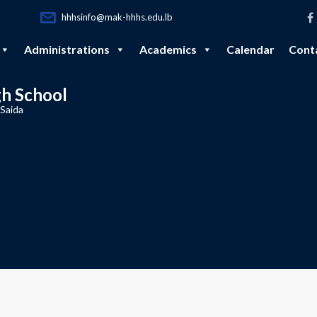
hhhsinfo@mak-hhhs.edu.lb
Administrations
Academics
Calendar
Cont
gh School
 Saida