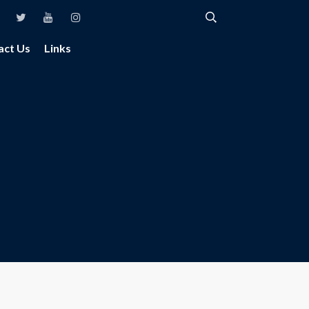
act Us
Links