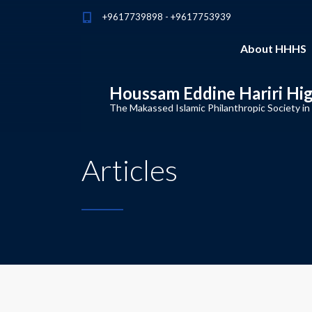
+9617739898 - +9617753939
About HHHS
Houssam Eddine Hariri Hi
The Makassed Islamic Philanthropic Society in
Articles