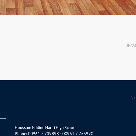
SHAR
No
Houssam Eddine Hariri High School
Phone: 00961 7 739898 - 00961 7 755990