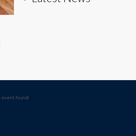
E
 event found!