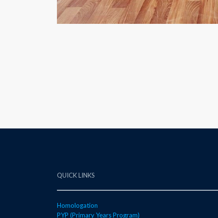
QUICK LINKS
Homologation
PYP (Primary Years Program)