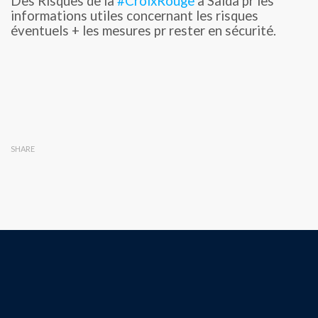
Des Risques de la
#CroixRouge
à Saida pr les
informations utiles concernant les risques
éventuels + les mesures pr rester en sécurité.
SHARE