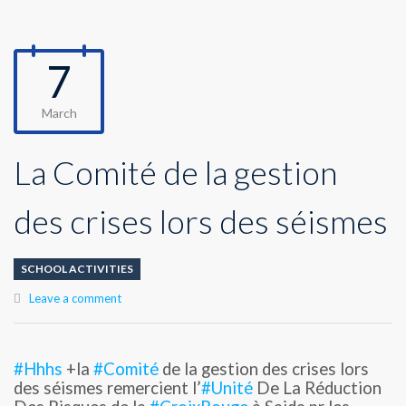
7
March
La Comité de la gestion
des crises lors des séismes
SCHOOL ACTIVITIES
Leave a comment
#Hhhs
+la
#Comité
de la gestion des crises lors
des séismes remercient l’
#Unité
De La Réduction