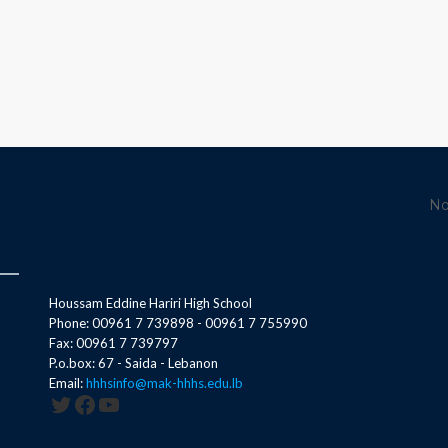
No
Houssam Eddine Hariri High School
Phone: 00961 7 739898 - 00961 7 755990
Fax: 00961 7 739797
P.o.box: 67 - Saida - Lebanon
Email:
hhhsinfo@mak-hhhs.edu.lb
Twitter
Facebook
YouTube