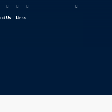
act Us
Links