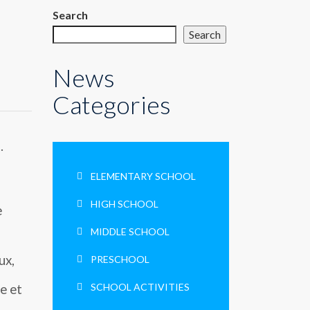
Search
Search
News
Categories
.
ELEMENTARY SCHOOL
HIGH SCHOOL
e
MIDDLE SCHOOL
ux,
PRESCHOOL
SCHOOL ACTIVITIES
e et