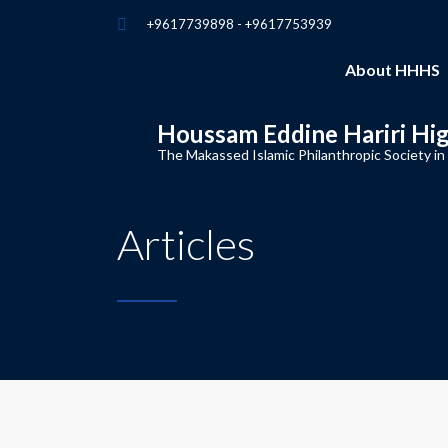
+9617739898 - +9617753939
About HHHS
Houssam Eddine Hariri Hi
The Makassed Islamic Philanthropic Society in
Articles