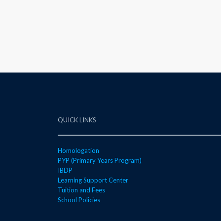
QUICK LINKS
Homologation
PYP (Primary Years Program)
IBDP
Learning Support Center
Tuition and Fees
School Policies