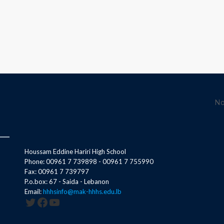
No
Houssam Eddine Hariri High School
Phone: 00961 7 739898 - 00961 7 755990
Fax: 00961 7 739797
P.o.box: 67 - Saida - Lebanon
Email:
hhhsinfo@mak-hhhs.edu.lb
Twitter
Facebook
YouTube