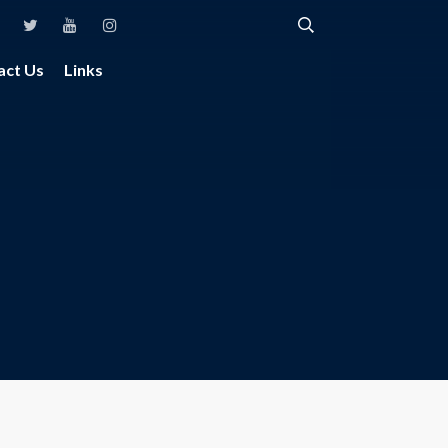
act Us
Links