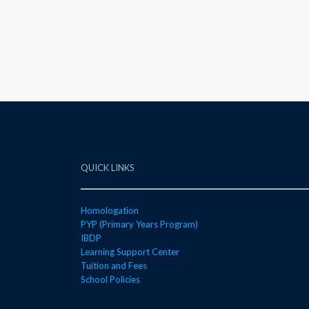
QUICK LINKS
Homologation
PYP (Primary Years Program)
IBDP
Learning Support Center
Tuition and Fees
School Policies