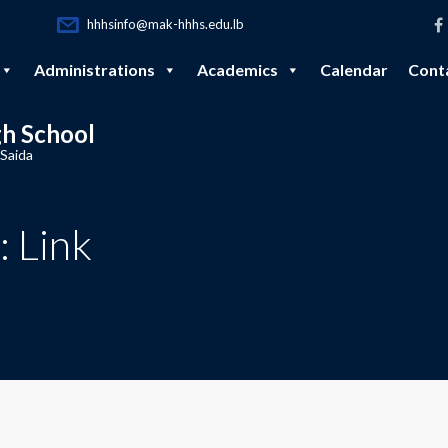
hhhsinfo@mak-hhhs.edu.lb
Administrations
Academics
Calendar
Cont
gh School
 Saida
: Link