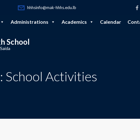
hhhsinfo@mak-hhhs.edu.lb
Administrations
Academics
Calendar
Cont
gh School
 Saida
 School Activities