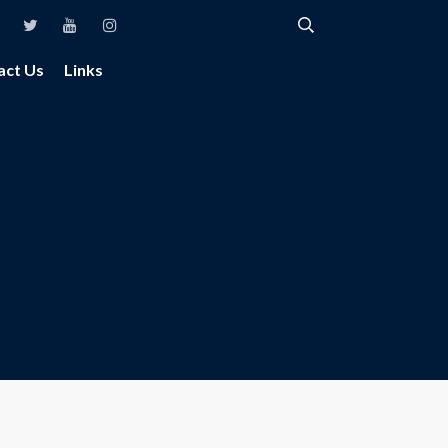
act Us
Links