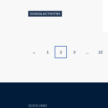
SCHOOL ACTIVITIES
P
1
2
3
…
22
←
o
s
t
s
n
QUICK LINKS