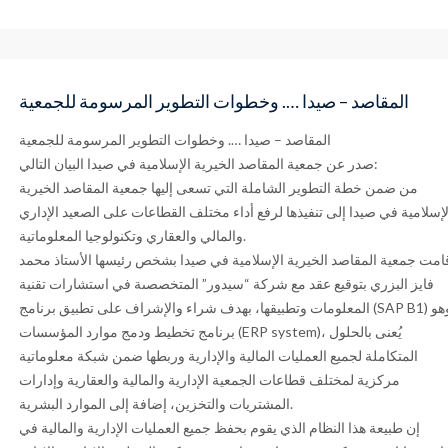
المقاصد – صيدا …. وخطوات التطوير المرسومة للجمعية
المقاصد – صيدا …. وخطوات التطوير المرسومة للجمعية
صدر عن جمعية المقاصد الخيرية الإسلامية في صيدا البيان التالي:
من ضمن خطة التطوير الشاملة التي تسعى إليها جمعية المقاصد الخيرية
لإسلامية في صيدا إلى تنفيذها لرفع أداء مختلف القطاعات على الصعيد الإداري
والمالي والعقاري وتكنولوجيا المعلوماتية.
امت جمعية المقاصد الخيرية الإسلامية في صيدا بشخص رئيسها الأستاذ محمد
فايز البزري بتوقيع عقد مع شركة “سيدور” المتخصصىة في استشارات تقنية
المعلومات وتطبيقها، بهدف شراء والإشراف على تطبيق برنامج (SAP B1) وهو
برنامج تخطيط ودمج موارد المؤسسات (ERP system)، يُعنى بالحلول
المتكاملة لجميع العمليات المالية والإدارية وربطها ضمن شبكة معلوماتية
مركزية لمختلف قطاعات الجمعية الإدارية والمالية والعقارية وإدارات
المشتريات والتخزين، إضافة إلى الموارد البشرية.
إن طبيعة هذا النظام الذي يقوم بحفظ جميع العمليات الإدارية والمالية في