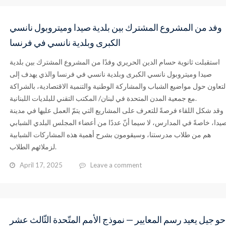
وفد من المشروع المشترك بين بلدية صيدا وميتروبول نانسي
الكبرى وبلدية نانسي في فرنسا
استقبلت ثانوية حسام الدين الحريري وفدًا من المشروع المشترك بين بلدية
صيدا وميتروبول نانسي الكبرى وبلدية نانسي في فرنسا والذي يهدف إلى
لتعاون حول مواضيع الشباب والمشاركة الوطنية والتنمية الاقتصادية، بالشراكة
مع جمعية المدن المتحدة في لبنان/ المكتب التقني للبلديات اللبنانية.
وقد شكل اللقاء فرصةً للتعرف على المشاريع التي يتمّ العمل عليها في مدينة
يدا، خاصةً في المدارس، لا سيما أنّ عددًا من أعضاء المجلس البلدي الشبابي
هم من طلاب مدرستنا، وسيقومون بشرح أهمية هذه المشاركات الشبابية
لزملائهم الطلاب.
April 17, 2025
Leave a comment
حو جيل يعيد رسم المعايير — نموذج الأمم المتّحدة الثّالث عشر