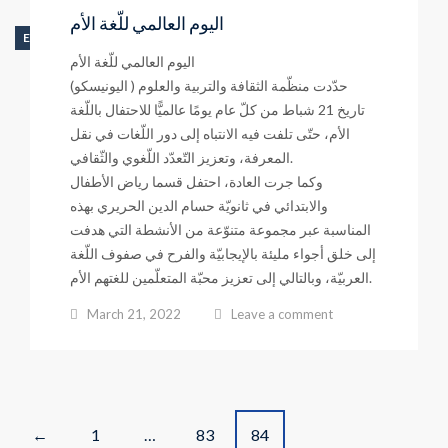
اليوم العالمي للّغة الأم
ELEMENTARY SCHOOL
اليوم العالمي للّغة الأم
حدّدت منظّمة الثقافة والتربية والعلوم ( اليونيسكو)
تاريخ 21 شباط من كلّ عام يومًا عالميًّا للاحتفال باللّغة
الأم، حتّى تلفت فيه الانتباه إلى دور اللّغات في نقل
المعرفة، وتعزيز التّعدّد اللّغوي والثّقافي.
وكما جرت العادة، احتفل قسما رياض الأطفال
والابتدائي في ثانويّة حسام الدين الحريري بهذه
المناسبة عبر مجموعة متنوّعة من الأنشطة التي هدفت
إلى خلق أجواء مليئة بالإيجابيّة والفرح في صفوف اللّغة
العربيّة، وبالتالي إلى تعزيز محبّة المتعلّمين للغتهم الأم.
March 21, 2022
Leave a comment
P
1
…
83
84
←