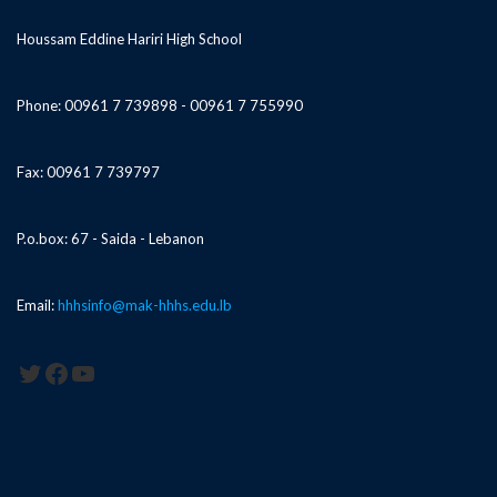
Houssam Eddine Hariri High School
Phone: 00961 7 739898 - 00961 7 755990
Fax: 00961 7 739797
P.o.box: 67 - Saida - Lebanon
Email:
hhhsinfo@mak-hhhs.edu.lb
Twitter
Facebook
YouTube