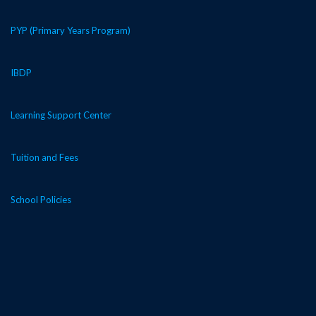
t
PYP (Primary Years Program)
i
IBDP
o
n
Learning Support Center
Tuition and Fees
School Policies