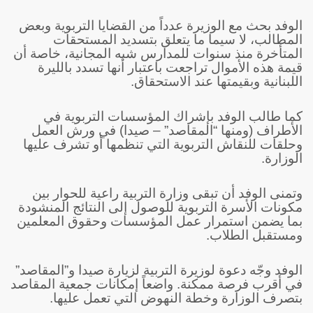
الوفد بحث مع الوزيرة عدداً من القضايا التربوية وبعض
المطالب، لا سيما ما يتعلق بتسديد المستحقات
المتأخرة منذ سنوات للمدارس شبه المجانية، خاصة أن
قيمة هذه الأموال تراجعت باعتبار أنها تسدد بالليرة
اللبنانية وبقيمتها عند الاستحقاق.
كما طالب الوفد بإشراك المؤسسات التربوية في
الأطراف (ومنها “المقاصد” – صيدا) في ورش العمل
وحلقات للنقاش التربوية التي تنظمها أو تشرف عليها
الوزارة.
وتمنى الوفد أن تبقى وزارة التربية راعية للحوار بين
مكونات الأسرة التربوية للوصول إلى النتائج المنشودة
بما يضمن استمرار عمل المؤسسات وحقوق المعلمين
ومستقبل الطلاب.
الوفد وجّه دعوة لوزيرة التربية لزيارة صيدا و”المقاصد”
في أقرب فرصة ممكنة. واضعاً إمكانات جمعية المقاصد
بتصرف الوزارة وخطة النهوض التي تعمل عليها.