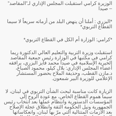
الوزيرة كرامي استقبلت المجلس الإداري لـ”المقاصد”
– صيدا
*البزري : أملنا أن ينهض البلد من أزماته سريعاً لا سيما
القطاع التربوي*
*كرامي: الوزارة أم الكل في القطاع التربوي*
استقبلت وزيرة التربية والتعليم العالي الدكتورة ريما
كرامي في مكتبها في الوزارة رئيس جمعية المقاصد
الخيرية الإسلامية في صيدا محمد فايز البزري، يرافقه
أعضاء المجلس الإداري: بلال كيلو، محمود الصباغ،
د.مازن القطب، وحذيفة الملاح بحضور المستشار
الإعلامي للوزيرة ألبير شمعون.
الزيارة كانت مناسبة لبحث الشأن التربوي في لبنان، لا
سيما هموم القطاع الخاص، مع عودة الروح إلى
المؤسسات الدستورية وانتظام عملها بعد انتخاب رئيس
الجمهورية ونيل الحكومة الثقة وانطلاق عجلة الإصلاح
بعد الأزمات المتتالية التي مرّ بها لبنان، وانعكاساتها