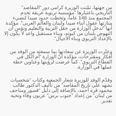
من جهتها، ثمّنت الوزيرة كرامي دور “المقاصد”
التاريخي باعتبارها “مؤسسة تربوية عريقة تخدم
المجتمع منذ 146 عاماً، وتخطت حدود صيدا لتضيء
منارتها عقول أبناء صيدا ولبنان والعالم العربي”. مؤكدة
أنها “تدخل الوزارة من حقل التربية والتعليم وتؤمن أن
النهوض بلبنان من كبوته، وبناء مستقبل واعد لا يكون إلا
بالإعداد التربوي وبناء الأجيال”.
وعبّرت الوزيرة عن سعادتها بما سمعته من الوفد من
أفكار ومقترحات، مؤكدة أنّ الوزارة “أم الكل في
القطاع التربوي”. كما عرضت لرؤيتها وعناوين خطة
عملها في الوزارة.
وقدّم الوفد للوزيرة شعار الجمعية وكتاب “شخصيات
تشهد على تاريخ المقاصد” من تأليف الدكتور طالب
محمود قره أحمد، بالإضافة إلى دليل “قصور ومتاحف
من لبنان” من إعداد “جنوب برس” عربون وفاء وتحية
تقدير.