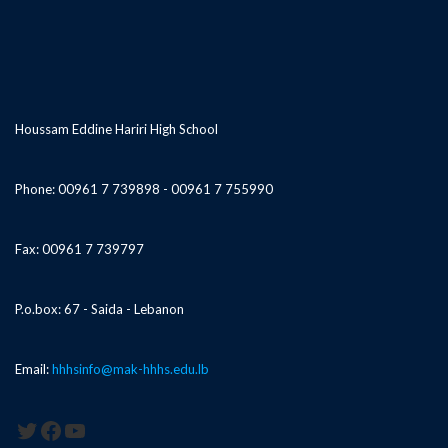
Houssam Eddine Hariri High School
Phone: 00961 7 739898 - 00961 7 755990
Fax: 00961 7 739797
P.o.box: 67 - Saida - Lebanon
Email:
hhhsinfo@mak-hhhs.edu.lb
Twitter
Facebook
YouTube