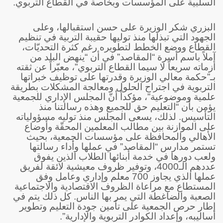
السلبية على المؤسسات وبخاصة في القطاع التربوي.
البزري شكر الوزيرة على حسن استقبالها، وعلى
الجهود التي تبذلها منذ توليها حقيبة التربية في تنظيم
القطاع ووضع الخطط لتطويره رغم كثرة التحديّات،
آملاً باسم أسرة “المقاصد” في أن “ينهض البلد من
أزماته سريعاً لا سيما القطاع التربوي”، معبّراً عن ثقته
بـ”حكمة معالي الوزيرة وقدرتها على توظيف خبراتها
التربوية في اجتراح الحلول ومعالجة المشكلات بطريقة
علمية وموضوعية”، مؤكداً أنّ المجلس الإداري للجمعية
يؤمن بأن “التعليم حق للجميع وهذه رسالتنا منذ
التأسيس. لذلك، يسعى المجلس منذ توليه مسؤولياته
على الموازنة بين مطالب المعلمين المحقّة وأوضاع
الأهالي والمحافظة على مؤسسات الجمعية، بحيث
تستمر مدارس “المقاصد” في عملها وأداء رسالتها
ولعب دورها في خدمة أبنائها الطلاب الذين يفوق
عددهم الـ4000، وتوفير ظروف معيشية لائقة لفريق
عملها الذي يجاوز 700 معلم وإداري وعامل وفق
المستطاع مع مراعاة الظروف الاقتصادية والاجتماعية
الصعبة والضاغطة التي يمر بها الناس. كل ذلك يتم في
إطار حرص الجمعية على تأمين جودة التعليم وتطوير
أساليبه، وإعداد الكوادر التربوية والإدارية”.