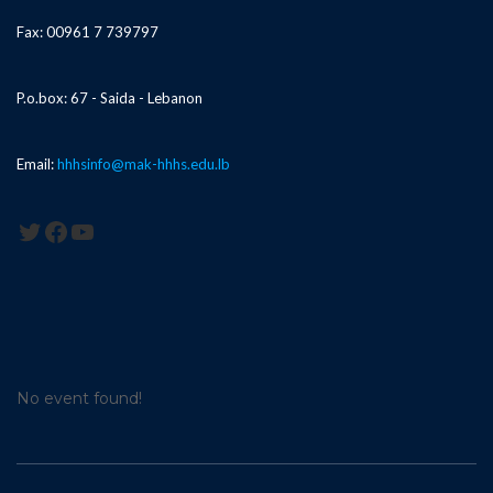
Fax: 00961 7 739797
P.o.box: 67 - Saida - Lebanon
Email:
hhhsinfo@mak-hhhs.edu.lb
Twitter
Facebook
YouTube
No event found!