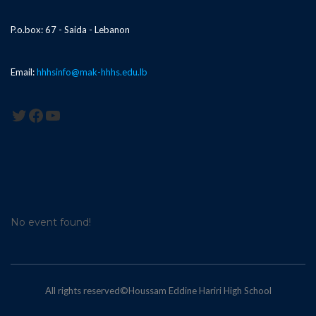
P.o.box: 67 - Saida - Lebanon
Email:
hhhsinfo@mak-hhhs.edu.lb
Twitter
Facebook
YouTube
No event found!
All rights reserved©Houssam Eddine Hariri High School