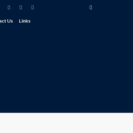
act Us
Links