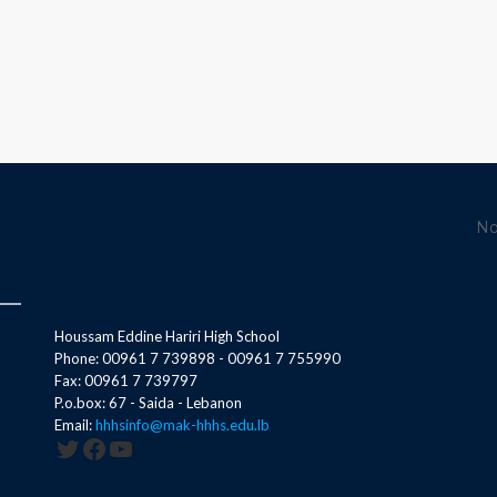
No
Houssam Eddine Hariri High School
Phone: 00961 7 739898 - 00961 7 755990
Fax: 00961 7 739797
P.o.box: 67 - Saida - Lebanon
Email:
hhhsinfo@mak-hhhs.edu.lb
Twitter
Facebook
YouTube