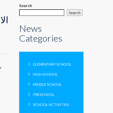
Search
Search
الا
News
Categories
ELEMENTARY SCHOOL
مب
HIGH SCHOOL
MIDDLE SCHOOL
PRESCHOOL
E
SCHOOL ACTIVITIES