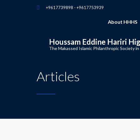
+9617739898 - +9617753939
About HHHS
Houssam Eddine Hariri Hi
The Makassed Islamic Philanthropic Society in
Articles