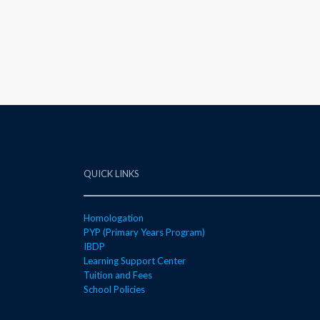
QUICK LINKS
Homologation
PYP (Primary Years Program)
IBDP
Learning Support Center
Tuition and Fees
School Policies