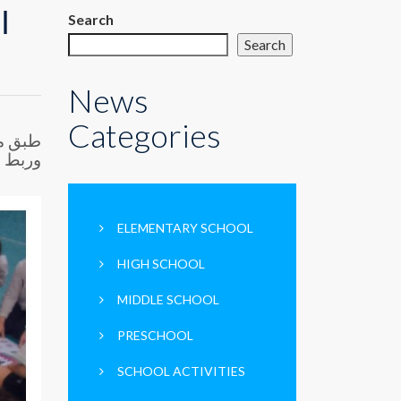
ا
Search
Search
News
Categories
طبق مت
وربط ه
ELEMENTARY SCHOOL
HIGH SCHOOL
MIDDLE SCHOOL
PRESCHOOL
SCHOOL ACTIVITIES