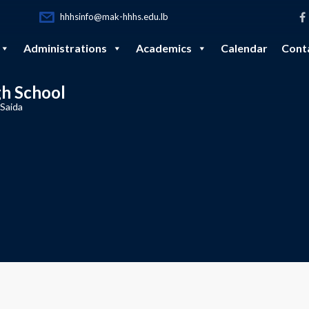
hhhsinfo@mak-hhhs.edu.lb
Administrations
Academics
Calendar
Cont
gh School
 Saida