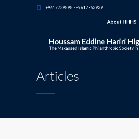
+9617739898 - +9617753939
About HHHS
Houssam Eddine Hariri Hi
The Makassed Islamic Philanthropic Society in
Articles