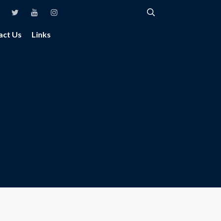
act Us
Links