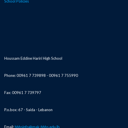
School Policies
Houssam Eddine Hariri High School
Phone: 00961 7 739898 - 00961 7 755990
Fax: 00961 7 739797
P.o.box: 67 - Saida - Lebanon
Email:
hhhsinfo@mak-hhhs.edu.lb