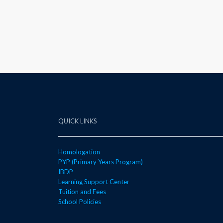
QUICK LINKS
Homologation
PYP (Primary Years Program)
IBDP
Learning Support Center
Tuition and Fees
School Policies