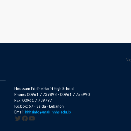
No
Houssam Eddine Hariri High School
Phone: 00961 7 739898 - 00961 7 755990
Fax: 00961 7 739797
P.o.box: 67 - Saida - Lebanon
Email:
hhhsinfo@mak-hhhs.edu.lb
Twitter
Facebook
YouTube