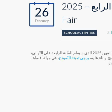
معرض المهن الرابع – 2025 – HHHS Career
26
Fair
February
SCHOOL ACTIVITIES
يسرّ ثانويّة حسام الدّين الحريري أن تدعو أبناءها الخرّيجين للمشاركة في معرض المهن 2025 الذي سيقام للسّنة الرابعة على التّوالي،
يرجى تعبئة النّموذج
، في مهلة أقصاها