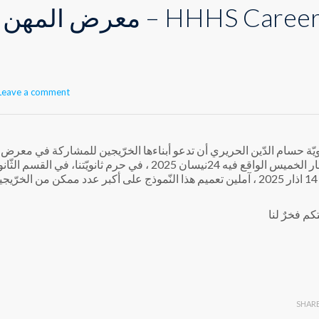
Leave a comment
ع فيه 24نيسان 2025 ، في حرم ثانويّتنا، في القسم الثّانويّ. وبناء عليه
جين
م فخرٌ لنا
SHAR