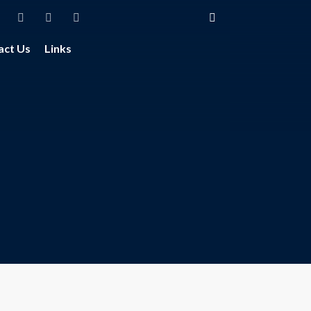
act Us
Links