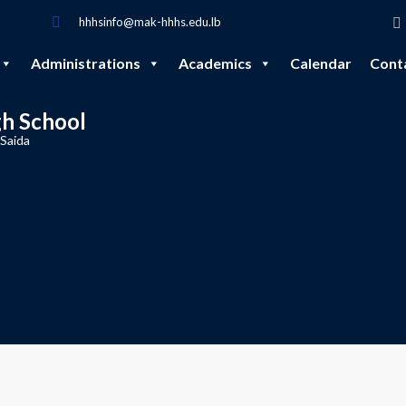
hhhsinfo@mak-hhhs.edu.lb
Administrations
Academics
Calendar
Cont
gh School
 Saida