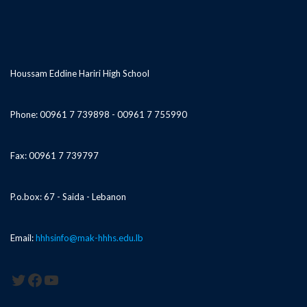
Houssam Eddine Hariri High School
Phone: 00961 7 739898 - 00961 7 755990
Fax: 00961 7 739797
P.o.box: 67 - Saida - Lebanon
Email:
hhhsinfo@mak-hhhs.edu.lb
Twitter
Facebook
YouTube