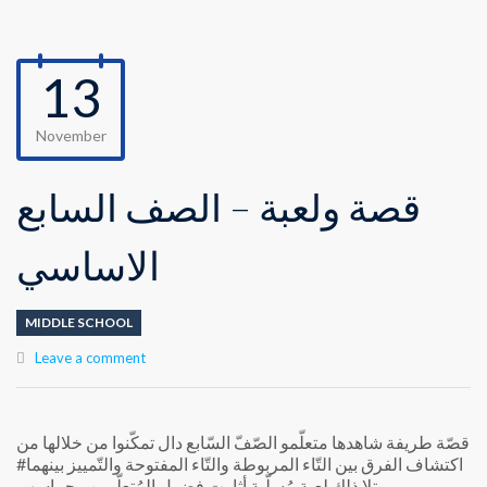
13
November
قصة ولعبة – الصف السابع
الاساسي
MIDDLE SCHOOL
Leave a comment
قصّة طريفة شاهدها متعلّمو الصّفّ السّابع دال تمكّنوا من خلالها من
اكتشاف الفرق بين التّاء المربوطة والتّاء المفتوحة والتّمييز بينهما#
تلا ذلك لعبة مُسلّية أثارت فضول المُتعلّمين وحماسهم.