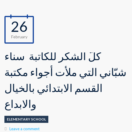
26
February
كلّ الشكر للكاتبة ⁧‫ سناء
شبّاني‬⁩ التي ملأت أجواء مكتبة
القسم الابتدائي بالخيال
والابداع
ELEMENTARY SCHOOL
Leave a comment