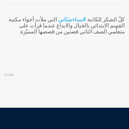
كلّ الشكر للكاتبة ⁧‫
#سناءشبّاني
‬⁩ التي ملأت أجواء مكتبة
القسم الابتدائي بالخيال والابداع عندما قرأت على
متعلّمي الصف الثاني قصتين من قصصها المميّزة
SHARE