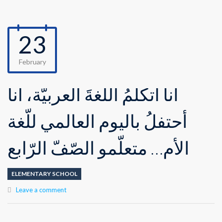
23
February
أنا أتكلّمُ اللّغةَ العربيّة، أنا
أحتفلُ باليوم العالمي للّغة
الأم… متعلّمو الصّفّ الرّابع
ELEMENTARY SCHOOL
Leave a comment