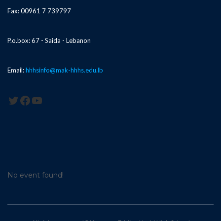
Fax: 00961 7 739797
P.o.box: 67 - Saida - Lebanon
Email:
hhhsinfo@mak-hhhs.edu.lb
Twitter
Facebook
YouTube
No event found!