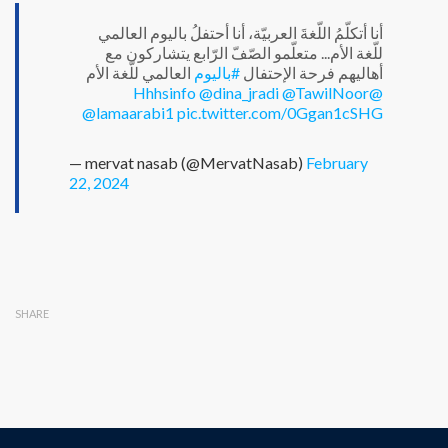
أنا أتكلّمُ اللّغةَ العربيّة، أنا أحتفلُ باليوم العالمي
للّغة الأم... متعلّمو الصّفّ الرّابع يتشاركون مع
أهاليهم فرحة الإحتفال
#باليوم
العالمي للّغة الأم
@dina_jradi
@TawilNoor
@Hhhsinfo
@lamaarabi1
pic.twitter.com/0Ggan1cSHG
— mervat nasab (@MervatNasab)
February
22, 2024
SHARE