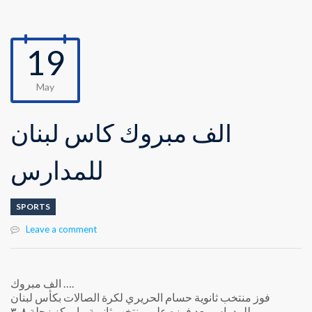
19
May
الف مبروك كأس لبنان
للمدارس
SPORTS
Leave a comment
الف مبروك ….
فوز منتخب ثانوية حسام الحريري لكرة الصالات بكأس لبنان
للمدراس بعد فوزه على منتخب ثانوية ماروكز زحلة ٨-٣