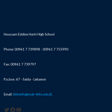
Houssam Eddine Hariri High School
Phone: 00961 7 739898 - 00961 7 755990
Fax: 00961 7 739797
P.o.box: 67 - Saida - Lebanon
Email:
hhhsinfo@mak-hhhs.edu.lb
Twitter
Facebook
YouTube