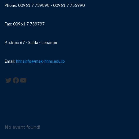
Phone: 00961 7 739898 - 00961 7 755990
Fax: 00961 7 739797
P.o.box: 67 - Saida - Lebanon
Email:
hhhsinfo@mak-hhhs.edu.lb
Twitter
Facebook
YouTube
No event found!