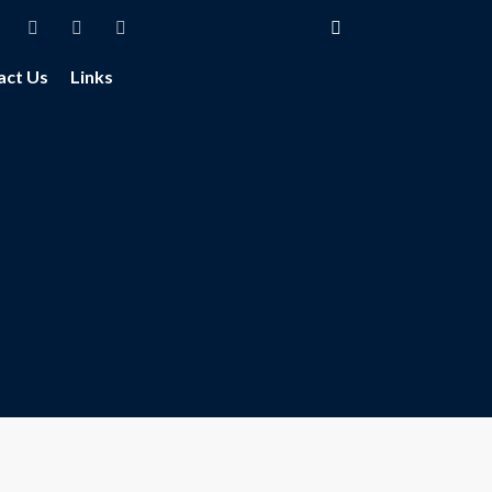
act Us
Links