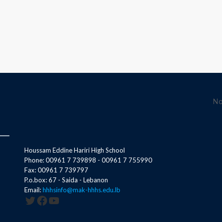
No
Houssam Eddine Hariri High School
Phone: 00961 7 739898 - 00961 7 755990
Fax: 00961 7 739797
P.o.box: 67 - Saida - Lebanon
Email:
hhhsinfo@mak-hhhs.edu.lb
Twitter
Facebook
YouTube