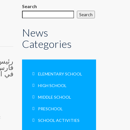
Search
Search
News
Categories
رئيس 
فارس 
في .
ELEMENTARY SCHOOL
HIGH SCHOOL
MIDDLE SCHOOL
PRESCHOOL
E
SCHOOL ACTIVITIES