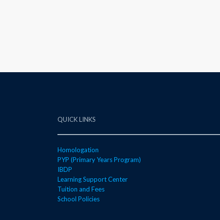
QUICK LINKS
Homologation
PYP (Primary Years Program)
IBDP
Learning Support Center
Tuition and Fees
School Policies