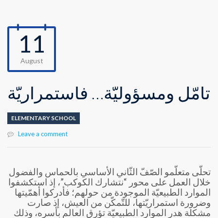
11
August
تأمّل ومسؤوليّة… فاستمراريّة
ELEMENTARY SCHOOL
Leave a comment
تحلّى متعلّمو الصّفّ الثّاني الأساسي بالحماس والفضول
خلال العمل على محور “نتشارك الكوكب”، إذ استكشفوا
الموارد الطبيعيّة الموجودة من حولهم؛ فأدركوا أهمّيتها
وضرورة استمراريّتها، للتّمكّن من العيش، إذ صارت
مشكلة هدر الموارد الطبيعيّة تؤرق العالم بأسره، وذلك