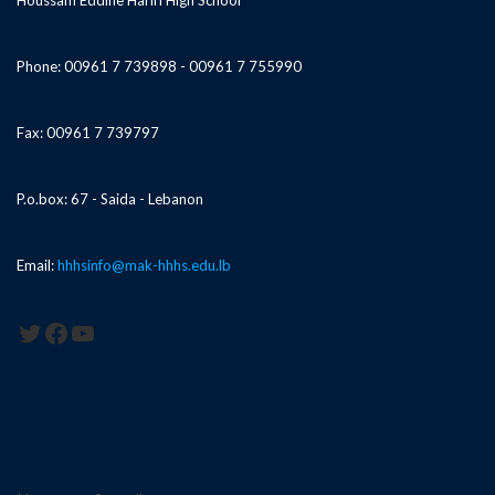
Houssam Eddine Hariri High School
Phone: 00961 7 739898 - 00961 7 755990
Fax: 00961 7 739797
P.o.box: 67 - Saida - Lebanon
Email:
hhhsinfo@mak-hhhs.edu.lb
Twitter
Facebook
YouTube