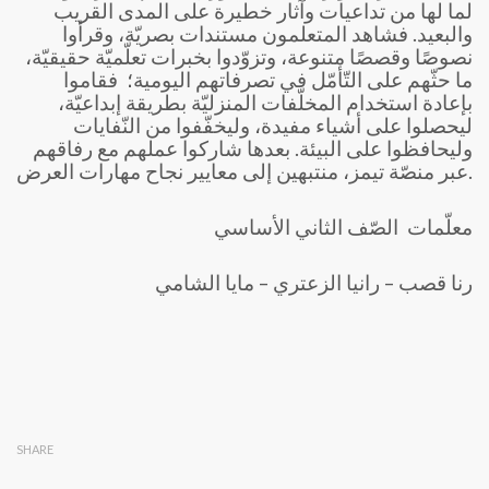
لما لها من تداعيات وآثار خطيرة على المدى القريب
والبعيد. فشاهد المتعلمون مستندات بصريّة، وقرأوا
نصوصًا وقصصًا متنوعة، وتزوّدوا بخبرات تعلّميّة حقيقيّة،
ما حثّهم على التّأمّل في تصرفاتهم اليومية؛ فقاموا
بإعادة استخدام المخلّفات المنزليّة بطريقة إبداعيّة،
ليحصلوا على أشياء مفيدة، وليخفّفوا من النّفايات
وليحافظوا على البيئة. بعدها شاركوا عملهم مع رفاقهم
عبر منصّة تيمز، منتبهين إلى معايير نجاح مهارات العرض.
معلّمات الصّف الثاني الأساسي
رنا قصب – رانيا الزعتري – مايا الشامي
SHARE