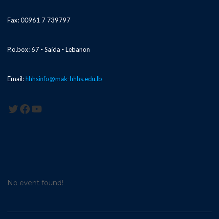
Fax: 00961 7 739797
P.o.box: 67 - Saida - Lebanon
Email:
hhhsinfo@mak-hhhs.edu.lb
Twitter
Facebook
YouTube
No event found!