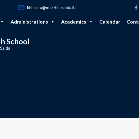
hhhsinfo@mak-hhhs.edu.lb
Administrations
Academics
Calendar
Cont
gh School
 Saida