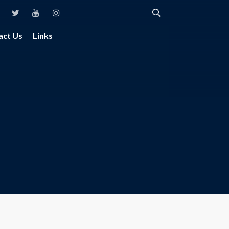
act Us
Links