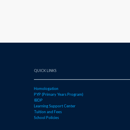
QUICK LINKS
Homologation
PYP (Primary Years Program)
IBDP
Learning Support Center
Tuition and Fees
School Policies