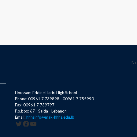
No
Houssam Eddine Hariri High School
Phone: 00961 7 739898 - 00961 7 755990
Fax: 00961 7 739797
P.o.box: 67 - Saida - Lebanon
Email:
hhhsinfo@mak-hhhs.edu.lb
Twitter
Facebook
YouTube