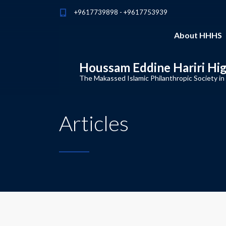
+9617739898 - +9617753939
About HHHS
Houssam Eddine Hariri Hi
The Makassed Islamic Philanthropic Society in
Articles