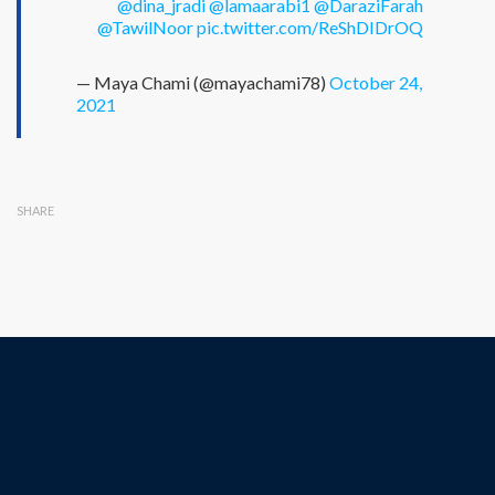
@dina_jradi
@lamaarabi1
@DaraziFarah
@TawilNoor
pic.twitter.com/ReShDIDrOQ
— Maya Chami (@mayachami78)
October 24,
2021
SHARE