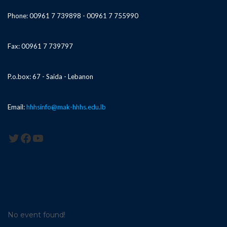
Phone: 00961 7 739898 - 00961 7 755990
Fax: 00961 7 739797
P.o.box: 67 - Saida - Lebanon
Email:
hhhsinfo@mak-hhhs.edu.lb
Twitter
Facebook
YouTube
No event found!