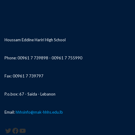
Houssam Eddine Hariri High School
Phone: 00961 7 739898 - 00961 7 755990
Fax: 00961 7 739797
P.o.box: 67 - Saida - Lebanon
Email:
hhhsinfo@mak-hhhs.edu.lb
Twitter
Facebook
YouTube