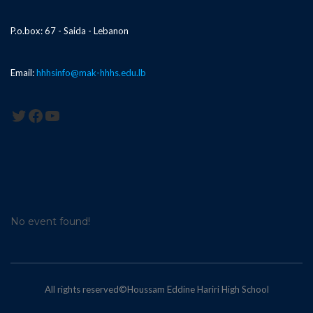
P.o.box: 67 - Saida - Lebanon
Email:
hhhsinfo@mak-hhhs.edu.lb
Twitter
Facebook
YouTube
No event found!
All rights reserved©Houssam Eddine Hariri High School