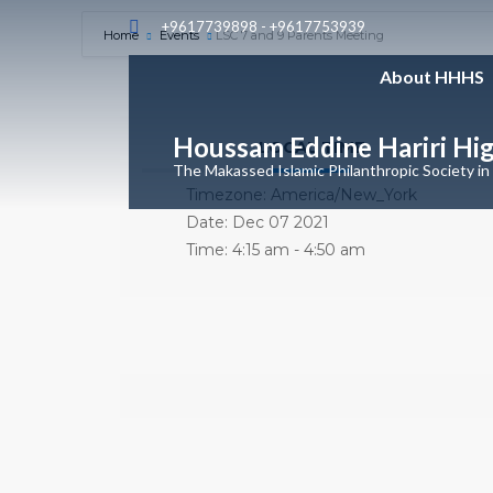
+9617739898 - +9617753939
Home
Events
LSC 7 and 9 Parents Meeting
About HHHS
Houssam Eddine Hariri Hi
LOCAL TIME
The Makassed Islamic Philanthropic Society in
Timezone:
America/New_York
Date:
Dec 07 2021
Time:
4:15 am - 4:50 am