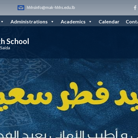
hhhsinfo@mak-hhhs.edu.lb
Administrations
Academics
Calendar
Cont
gh School
 Saida