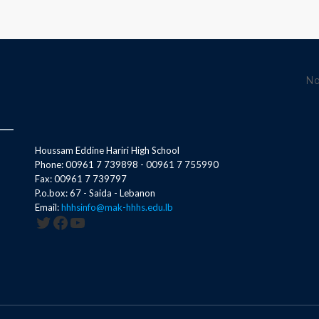
No
Houssam Eddine Hariri High School
Phone: 00961 7 739898 - 00961 7 755990
Fax: 00961 7 739797
P.o.box: 67 - Saida - Lebanon
Email:
hhhsinfo@mak-hhhs.edu.lb
Twitter
Facebook
YouTube