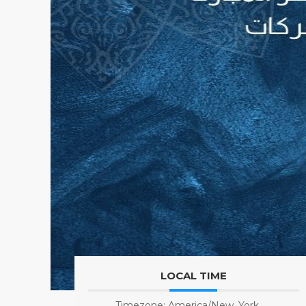
LOCAL TIME
Timezone:
America/New_York