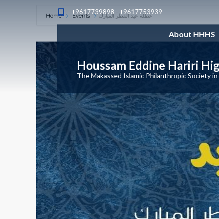
+9617739898 - +9617753939
Home
Events
عطلة عيد الفطر المبارك
About HHHS
Houssam Eddine Hariri Hi
The Makassed Islamic Philanthropic Society in