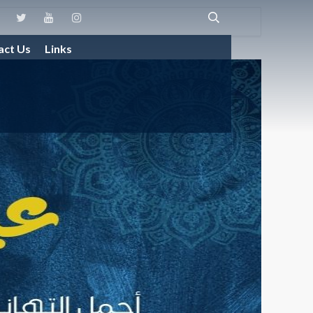
act Us
Links