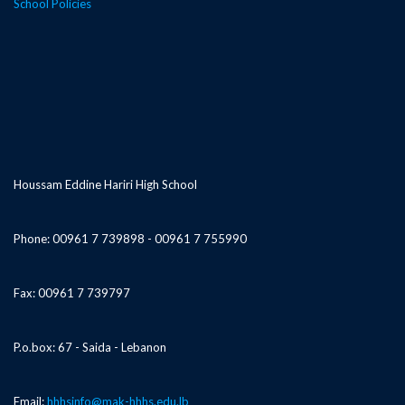
School Policies
Houssam Eddine Hariri High School
Phone: 00961 7 739898 - 00961 7 755990
Fax: 00961 7 739797
P.o.box: 67 - Saida - Lebanon
Email:
hhhsinfo@mak-hhhs.edu.lb