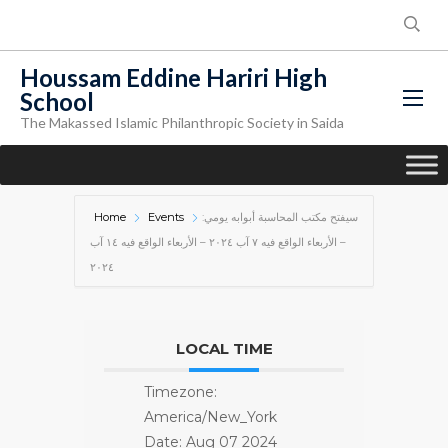
Houssam Eddine Hariri High
School
The Makassed Islamic Philanthropic Society in Saida
Home
Events
سيفتح مكتب المحاسبة أبوابه يومي:
– الأربعاء الواقع فيه ٧ آب ٢٠٢٤ – الأربعاء الواقع فيه ١٤ آب
٢٠٢٤
LOCAL TIME
Timezone:
America/New_York
Date:
Aug 07 2024