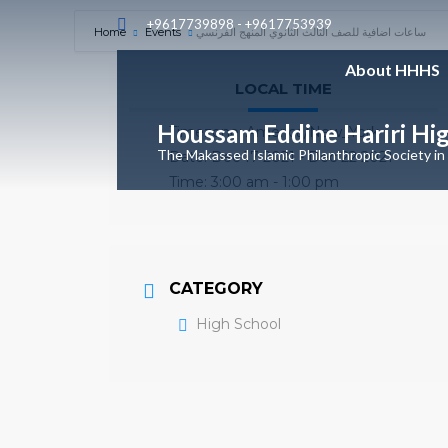
+9617739898 - +9617753939
Home
Events
ساعات اضافية للصف الثالث الثانوي المنهج الفرنسي
About HHHS
LOCAL TIME
Houssam Eddine Hariri Hi
Timezone:
America/New_York
The Makassed Islamic Philanthropic Society in
Date:
Dec 17 2021
- Dec 22 2021
Time:
3:00 am - 1:00 pm
CATEGORY
High School