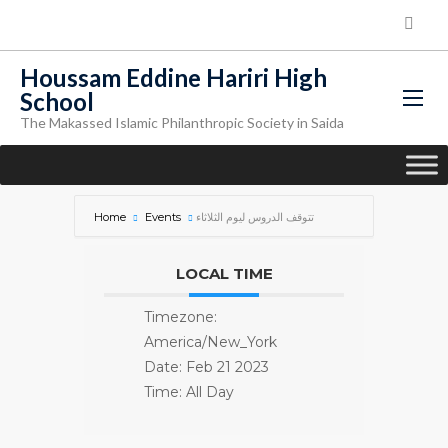
Houssam Eddine Hariri High
School
The Makassed Islamic Philanthropic Society in Saida
Home
Events
تتوقف الدروس ليوم الثلاثاء
LOCAL TIME
Timezone:
America/New_York
Date:
Feb 21 2023
Time:
All Day