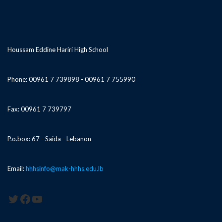
Houssam Eddine Hariri High School
Phone: 00961 7 739898 - 00961 7 755990
Fax: 00961 7 739797
P.o.box: 67 - Saida - Lebanon
Email:
hhhsinfo@mak-hhhs.edu.lb
Twitter
Facebook
YouTube