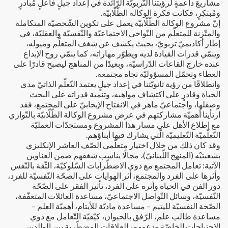
مشاريعَ داعمةٍ لرؤيتنا التّربويّة الرّائدة في إعداد جيلٍ فاعلٍ مُبادرٍ
ومُبتكِرٍ، فكانت فكرة الوكالة الطّلّابيّة.
إنّ مشروع الوكالة الطّلّابيّة يعمل على تكوين الشّخصيّة المتكاملة
والمتّزنة للمتعلّم من النّواحي الاجتماعيّة والنّفسيّة والعقليّة، في
إطار أكاديميّ تربويّ، بحيث يكشف عن شغف المتعلّم وميوله،
وينمّي قدرات القيادة لديه ويطوّر مهاراته، كما ينمّي روح الإبداع
عنده خارج القاعات الدّراسيّة، وبعيدًا من المناهج ليصبح قادرًا على
العطاء وتحمّل المسؤوليّة تجاه مجتمعه.
وانطلاقًا من رؤية ثانويّتنا في إعداد جيلٍ يعتمد التّعلّم الذاتيّ مدى
الحياة وقادرٍ على اكتشاف مواهبه، وتنمية قدراته على البحث
وصقلها، واجتماعيّ ماهر في الانفتاح الإيجابيّ على المجتمع، فقد
ارتأينا أهميّة مشاركتهم في عرض مشروع الوكالة الطّلّابيّة بالتّوازي
مع إطلاع الأهل على مسار هذا المشروع ومستجدّات العمليّة
التّعلّميّة التّعليميّة الّتي يشارك فيها أبناؤهم.
وقد كان ذلك من خلال اختيار متعلّمي الصّف العاشر الإنكليزي
بشعبتيْه (المنهج اللّبنانيّ)، مجالًا يناسب شغفهم ضمن العناوين
الآتية: تعامل المجتمع مع ذوي الاضطّرابات السّلوكيّة، الثّقة بالنّفس
وأثرها على الفرد والمجتمع، أثر الهوايات على الصحّة النّفسيّة للفرد،
دور الفن في الحياة وأثره على الفرد، تأثير الفقر على الصّحّة
النّفسيّة، وسائل التّواصل الاجتماعيّ، مساعدة العائلات المتعفّفة،
الصّحة النفسيّة لليتيم – مساعدة ماديّة للأيتام، أهميّة العلم –
مساعدة طالب علم، الرّفق بالحيوان، كيّفيّة التّعامل مع ذوي
الاحتياجات الخاصّة ودعمهم، العلاقات المضطّربة بين الوالدين