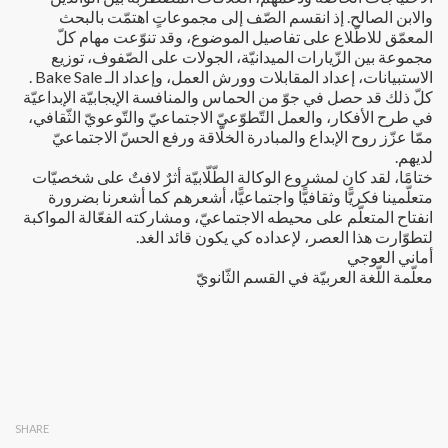
والابن الصالح. إذ انقسم الصّف إلى مجموعاتٍ اهتمّت بالبحث
المعمّق للاطّلاع على تفاصيل الموضوع، وقد تنوّعت مهام كلّ
مجموعة بين الزّيارات الميدانيّة، الجولات على الصّفوف، توزيع
الاستبيانات، إعداد المقابلات وورش العمل، وإعداد الـ Bake Sale .
كلّ ذلك قد حصل في جوّ من الحماس والمنافسة الإيجابيّة الإبداعيّة
في طرح الأفكار، والعمل التّطوّعيّ الاجتماعيّ والتّوعويّ الثّقافي،
ممّا عزّز روح الإبداع والمبادرة الخلّاقة ورفع الحسّ الاجتماعيّ
لديهم.
ختامًا، لقد كان لمشروع الوكالة الطّلّابيّة أثرٌ لافتٌ على شخصيّات
متعلّمينا فكريًّا وثقافيًّا واجتماعيًّا، أشعرهم كما أشعرنا بضرورة
انفتاح المتعلّم على محيطه الاجتماعيّ، ومشاركته الفعّالة المواكبة
لتطوّارت هذا العصر، لإعداده كي يكون قائد الغد.
أماني العوجي
معلّمة اللّغة العربيّة في القسم الثّانويّ
SHARE