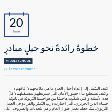
20
June
خطوةٌ رائدةٌ نحو جيلٍ مبادرٍ
MIDDLE SCHOOL
Leave a comment
كيف السّبيل إلى إعداد أجيال الغد؟ ما هي ملامحهم؟ آفاقهم؟
وكيف نستطيع بناء جسور الأمان الّتي ستربطهم بمستقبلهم؟ كلّ
هذه الأسئلة وأكثر، شكّلت هاجسًا من هواجسنا التّربويّة في ثانويّة
حسام الدين الحريري، الّتي اختارت درب التّميّز والفرادة في العمل
التّربويّ، ممّا جعلنا نعمل طوال العام رغم التّحديات والظّروف، على