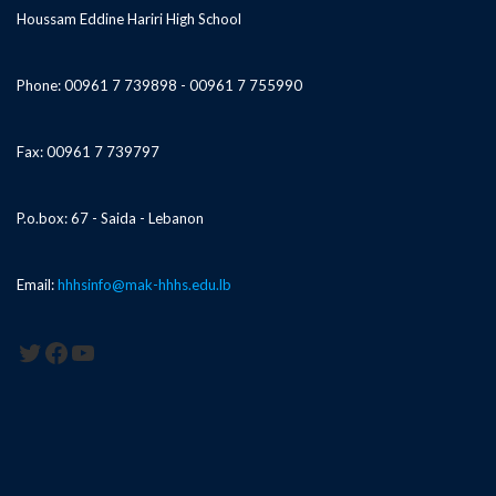
Houssam Eddine Hariri High School
Phone: 00961 7 739898 - 00961 7 755990
Fax: 00961 7 739797
P.o.box: 67 - Saida - Lebanon
Email:
hhhsinfo@mak-hhhs.edu.lb
Twitter
Facebook
YouTube