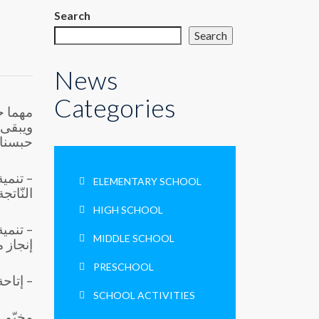
Search
Search
News
Categories
مهما حا
ويبقى 
حبسناه 
– تنمية
ELEMENTARY SCHOOL
النّات
HIGH SCHOOL
– تنمي
MIDDLE SCHOOL
إنجاز 
PRESCHOOL
– إتاح
SCHOOL ACTIVITIES
مخيّم ض