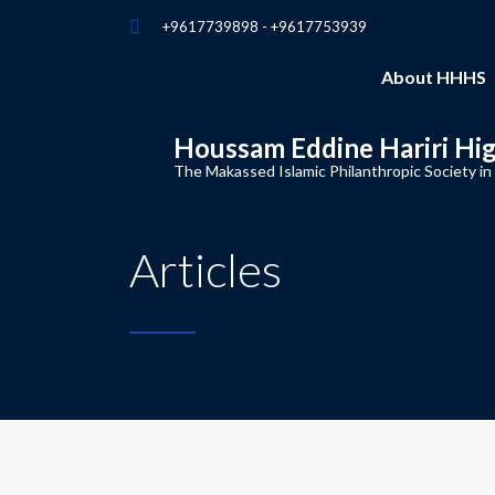
+9617739898 - +9617753939
About HHHS
Houssam Eddine Hariri Hi
The Makassed Islamic Philanthropic Society in
Articles