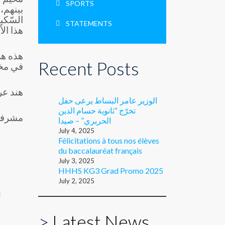
SPORTS
بينهم،
السّكي
STATEMENTS
هذا الأ
هذه هي
Recent Posts
في مخيّ
هند عر
الوزير عامر البساط يرعى حفل
تخرّج “ثانوية حسام الدين
مشرفة ت
الحريري” – صيدا
July 4, 2025
Félicitations à tous nos élèves
du baccalauréat français
July 3, 2025
HHHS KG3 Grad Promo 2025
July 2, 2025
E
>
Latest News