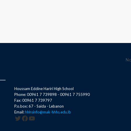
No
Houssam Eddine Hariri High School
Phone: 00961 7 739898 - 00961 7 755990
Fax: 00961 7 739797
P.o.box: 67 - Saida - Lebanon
Email:
hhhsinfo@mak-hhhs.edu.lb
Twitter
Facebook
YouTube