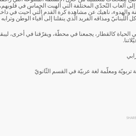
 إلى ألعاب التّحدّي المختلفة الّتي ألهبت الحماس في قلوبهم،
نة والهدوء، ناهيك عن مشاهدة كرة القدم الّتي أحيت في داخله
كل اللّبنانيّ ومذاقه الفريد الّذي ينقلنا إلى أفياء الوطن وترابه ال
 الحياة كالقطار، يجمعنا في محطّة، ويفرّقنا في أخرى، ليبقى
لاتنا.
ابي
ربويّة ومعلّمة لغة عربيّة في القسم الثّانويّ
SHAR