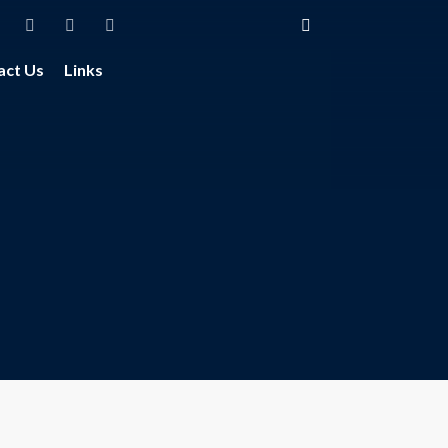
act Us
Links