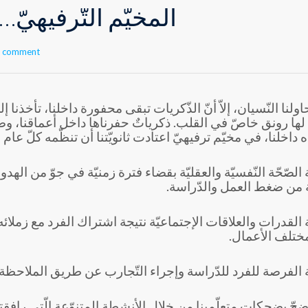
المخيّم التّرفيهيّ
a comment
ولنا النّسيان، إلاّ أنّ الذّكريات تبقى محفورة داخلنا، تأخذنا
لها رونق خاصّ في القلب. ذكرياتٌ حفرناها داخل أعماقنا، 
داخلنا، في مخيّم ترفيهيّ اعتادت ثانويّتنا أن تنظّمه كلّ عام ل
 الصّحّة النّفسيّة والعقليّة بقضاء فترة زمنيّة في جوّ من الهدوء
جة من ضغط العمل والدّراسة.
ة القدرات والعلاقات الإجتماعيّة نتيجة اشتراك الفرد مع زملائ
مختلف الأعمال.
ة الفرصة للفرد للدّراسة وإجراء التّجارب عن طريق الملاحظة
جّ بضحكات متعلّمينا من خلال الأنشطة المتنوّعة الّتي رافقته