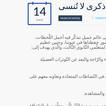
…ذكرى لا تُنسى
14
Leave 
HIGH SCHOOL
June
 إلى عالم جميل نتذكّر فيه أجمل اللّحظات،
وصور حفظناها في عيوننا، وحنين عظيم
متعلّمي الثّانوي الثّالث، والّذي يهدف إلى:
 والرّاحة والبعد عن التّوترات العصبيّة
ه في النّشاطات المتعدّدة وتعاونه معهم على
 والمشاهدة.
م، من سهرة النّار الّتي وطّدت نار الصّداقة