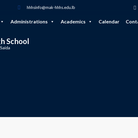
hhhsinfo@mak-hhhs.edu.lb
Administrations
Academics
Calendar
Cont
gh School
 Saida