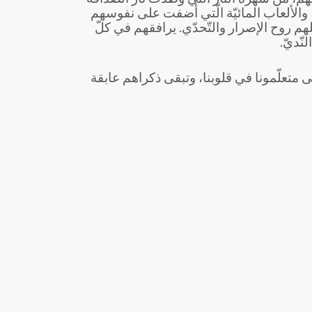
 والألعاب المائيّة الّتي أضفت على نفوسهم
م روح الإصرار والتّحدّي. يرافقهم في كلّ
نّديّ.
 متعلّمونا في قلوبنا، وتبقى ذكراهم عابقة