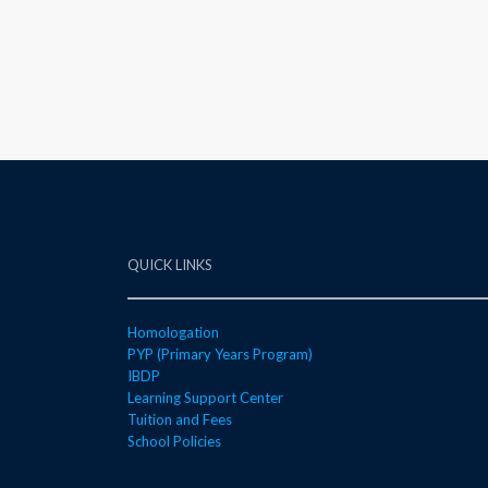
QUICK LINKS
Homologation
PYP (Primary Years Program)
IBDP
Learning Support Center
Tuition and Fees
School Policies